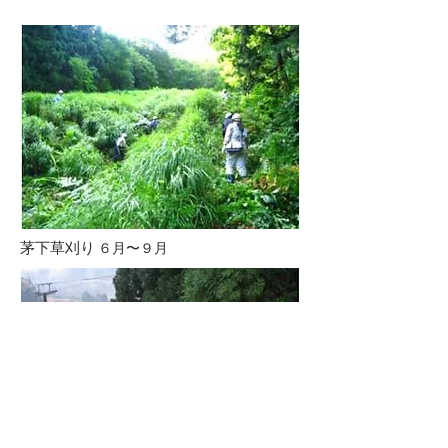
茅下草刈り
６月〜９月