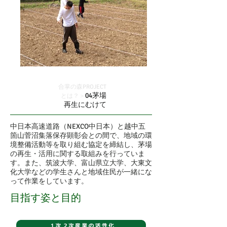
合掌の森PROJECT
04茅場
とは？＞
再生にむけて
中日本高速道路（NEXCO中日本）と越中五
箇山菅沼集落保存顕彰会との間で、地域の環
境整備活動等を取り組む協定を締結し、茅場
の再生・活用に関する取組みを行っていま
す。また、筑波大学、富山県立大学、大東文
化大学などの学生さんと地域住民が一緒にな
って作業をしています。
目指す姿と目的