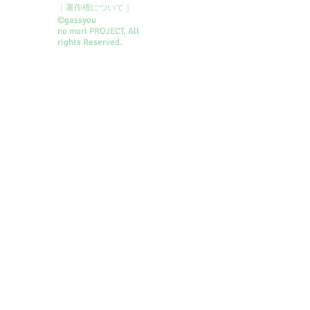
｜著作権について｜
©gassyou
no mori PROJECT
, All
rights Reserved.